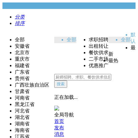
分类
排序
默
全部
全部
求职招聘
全部
认
安徽省
出租转让
最
北京市
餐饮供求
新
重庆市
二手市场
最热
福建省
优惠推广
广东省
贵州省
搜索
广西壮族自治区
甘肃省
正在加载...
河南省
黑龙江省
河北省
全局导航
湖北省
首页
湖南省
发布
海南省
消息
江苏省