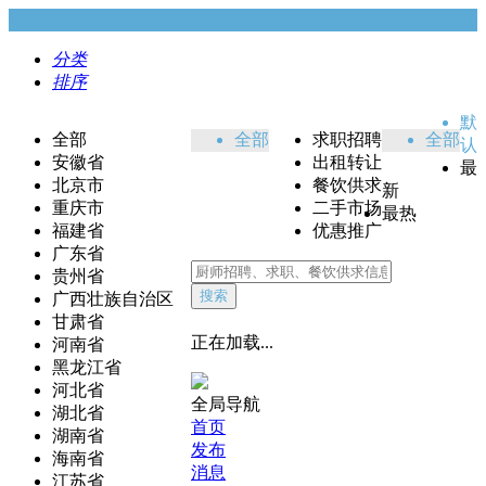
分类
排序
默
全部
全部
求职招聘
全部
认
安徽省
出租转让
最
北京市
餐饮供求
新
重庆市
二手市场
最热
福建省
优惠推广
广东省
贵州省
搜索
广西壮族自治区
甘肃省
正在加载...
河南省
黑龙江省
河北省
全局导航
湖北省
首页
湖南省
发布
海南省
消息
江苏省